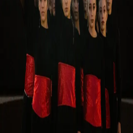
dito de corpos vivos, de pessoas nas suas relações de prazer, de
trabalho, de sofrimento, de amor, enfim, das suas relações de vida.
No diálogo: A Alma e a Dança de Paul Valéry, Fedro um dos
discípulos de Sócrates diz no Banquete: "o amor é dos deuses, o
mais antigo, o mais honrado e o mais poderoso para a aquisição da
virtude e da felicidade entre a humanidade". Poderá um simples
gesto desencadear uma grande ação? É significativo que os gestos
dos intérpretes sejam definidos por meio da procura e da incessante
reconquista de impulsos espontâneos que provêm do seu corpo,
como os modos que exprimem pontualmente o ser. E com isto
fundar a liberdade e portante a responsabilidade do sujeito.
Parafraseando Giorgio Agamben, o carácter do gesto como sendo o
meio e não o fim, traz uma forma de abordar a ação do corpo como
um elemento que rompe dentro da sua subtileza as construções
fechadas e passa a constituir uma ação que se estabelece de forma
aberta e fluida.
Para além de pensantes, somos também seres que agem no mundo,
que se relacionam com outros seres humanos, animais, plantas,
coisas, fatos e acontecimentos e exprimimos estas relações tanto por
meio da linguagem quanto por meio de gestos e ações.
DIREÇÃO
ELISABETE MAGALHÃES
|
INTERPRETAÇÃO